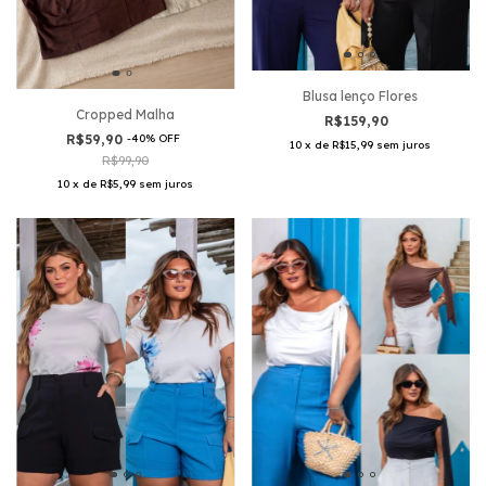
Blusa lenço Flores
Cropped Malha
R$159,90
R$59,90
-
40
%
OFF
10
x
de
R$15,99
sem juros
R$99,90
10
x
de
R$5,99
sem juros