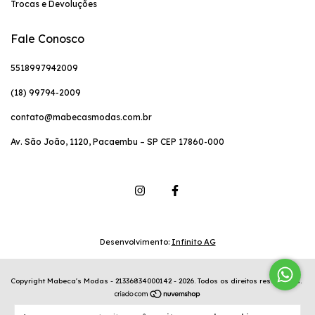
Trocas e Devoluções
Fale Conosco
5518997942009
(18) 99794-2009
contato@mabecasmodas.com.br
Av. São João, 1120, Pacaembu – SP CEP 17860-000
Desenvolvimento:
Infinito AG
Copyright Mabeca's Modas - 21336834000142 - 2026. Todos os direitos reservados.