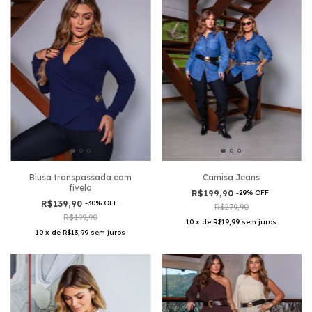
Blusa transpassada com
Camisa Jeans
fivela
R$199,90
-
29
%
OFF
R$139,90
-
30
%
OFF
R$279,90
R$199,90
10
x
de
R$19,99
sem juros
10
x
de
R$13,99
sem juros