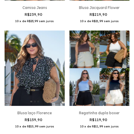
Blusa Jacquard Flower
Camisa Jeans
R$219,90
R$239,90
10
x
de
R$21,99
sem juros
10
x
de
R$23,99
sem juros
Blusa laço Florence
Regatinha dupla boxer
R$159,90
R$119,90
10
x
de
R$15,99
sem juros
10
x
de
R$11,99
sem juros