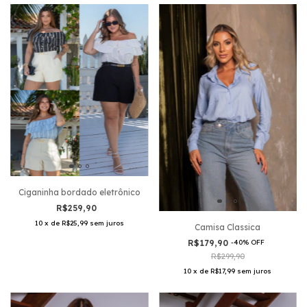
Ciganinha bordado eletrônico
R$259,90
10
x
de
R$25,99
sem juros
Camisa Classica
R$179,90
-
40
%
OFF
R$299,90
10
x
de
R$17,99
sem juros