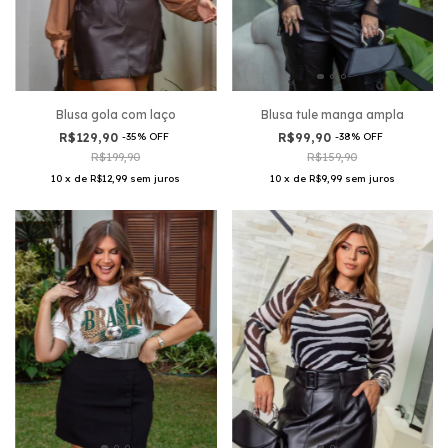
Blusa tule manga ampla
Blusa gola com laço
R$99,90
-
38
%
OFF
R$129,90
-
35
%
OFF
R$159,90
R$199,90
10
x
de
R$9,99
sem juros
10
x
de
R$12,99
sem juros