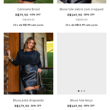
Camiseta Brasil
Blusa tule zebra com cropped
R$79,90
-
43
%
OFF
R$149,90
-
38
%
OFF
R$139,90
R$239,90
10
x
de
R$7,99
sem juros
10
x
de
R$14,99
sem juros
Blusa tule lenço
Blusa pala drapeada
R$149,90
-
38
%
OFF
R$179,90
-
36
%
OFF