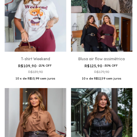
Blusa air flow assimétrica
T-shirt Weekend
R$125,90
-
30
%
OFF
R$109,90
-
21
%
OFF
R$179,90
R$139,90
10
x
de
R$12,59
sem juros
10
x
de
R$10,99
sem juros