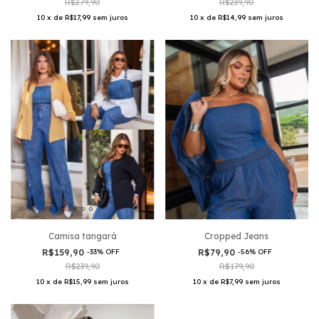
R$239,90
R$279,90
10
x
de
R$14,99
sem juros
10
x
de
R$17,99
sem juros
Camisa tangará
Cropped Jeans
R$159,90
-
33
%
OFF
R$79,90
-
56
%
OFF
R$239,90
R$179,90
10
x
de
R$15,99
sem juros
10
x
de
R$7,99
sem juros