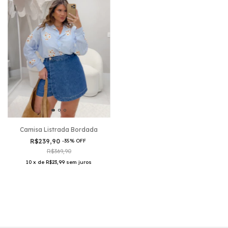
Camisa Listrada Bordada
R$239,90
-
35
%
OFF
R$369,90
10
x
de
R$23,99
sem juros