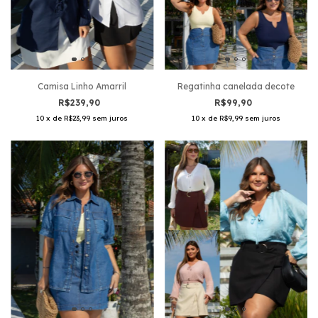
Regatinha canelada decote
Camisa Linho Amarril
R$99,90
R$239,90
10
x
de
R$9,99
sem juros
10
x
de
R$23,99
sem juros