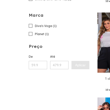
10
Marca
Diva's Voga (1)
Planet (1)
Preço
De
Até
Aplicar
T-s
10