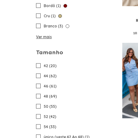
Bordô (1)
Cru (1)
Branco (3)
10
Ver mais
Tamanho
42 (20)
44 (62)
46 (61)
48 (69)
50 (55)
52 (42)
54 (33)
único (veste 42 Ao 48) (1)