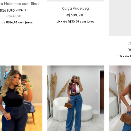
a Moletinho com Ilhos
Calça Wide Leg
$169,90
-
32
%
OFF
R$309,90
R$249,90
10
x
de
R$30,99
sem juros
x
de
R$16,99
sem juros
C
R
10
x
de