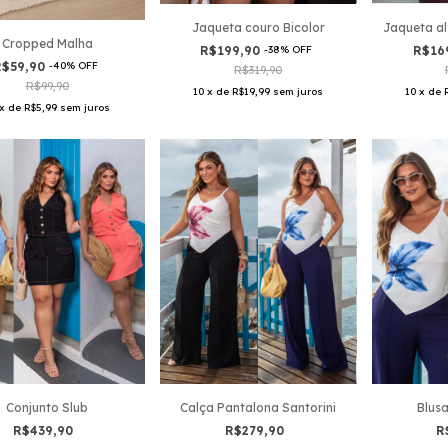
Jaqueta al
Jaqueta couro Bicolor
Cropped Malha
R$16
R$199,90
-
38
%
OFF
R$59,90
-
40
%
OFF
R$319,90
R$99,90
10
x
de
10
x
de
R$19,99
sem juros
x
de
R$5,99
sem juros
Conjunto Slub
Calça Pantalona Santorini
Blusa
R$439,90
R$279,90
R