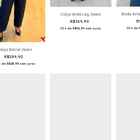
Body est
Calça Wide Leg Jeans
R
R$369,90
10
x
de
10
x
de
R$36,99
sem juros
alça Barrel Jeans
R$289,90
x
de
R$28,99
sem juros