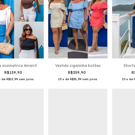
a assimetrica Amarril
Vestido ciganinha botões
Shorts
R$159,90
R$359,90
R
x
de
R$15,99
sem juros
10
x
de
R$35,99
sem juros
10
x
de