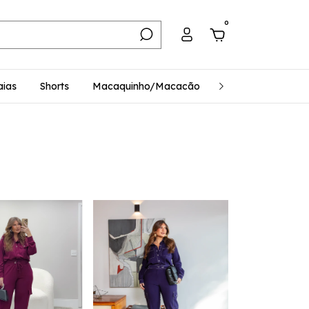
0
aias
Shorts
Macaquinho/Macacão
Perguntas Freque