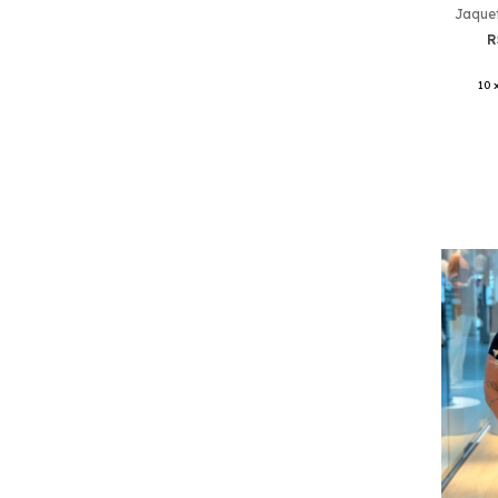
Jaquet
R
10