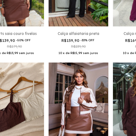
Calça alfaiataria preta
ts saia couro fivelas
Calça 
R$159,90
-
33
%
OFF
$139,90
-
50
%
OFF
R$16
R$239,90
R$279,90
10
x
de
R$15,99
sem juros
x
de
R$13,99
sem juros
10
x
de