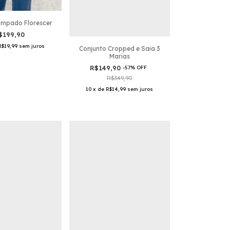
ampado Florescer
$199,90
R$19,99
sem juros
Conjunto Cropped e Saia 3
Marias
R$149,90
-
57
%
OFF
R$349,90
10
x
de
R$14,99
sem juros