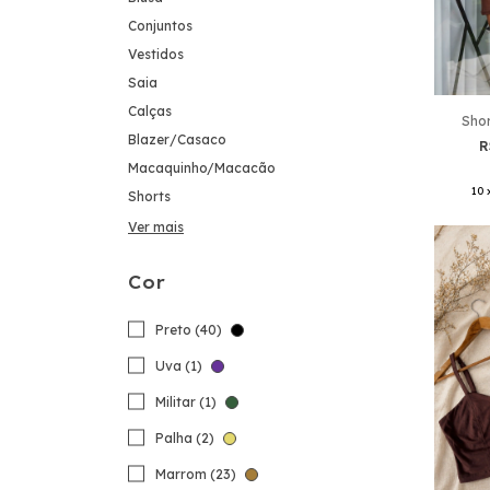
Conjuntos
Vestidos
Saia
Calças
Shor
Blazer/Casaco
R
Macaquinho/Macacão
10
Shorts
Ver mais
Cor
Preto (40)
Uva (1)
Militar (1)
Palha (2)
Marrom (23)