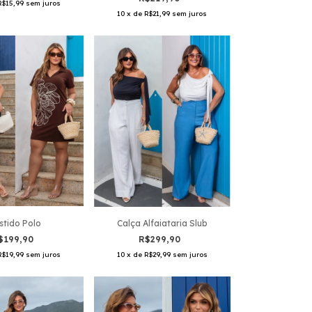
R$15,99
sem juros
10
x
de
R$21,99
sem juros
stido Polo
Calça Alfaiataria Slub
$199,90
R$299,90
R$19,99
sem juros
10
x
de
R$29,99
sem juros