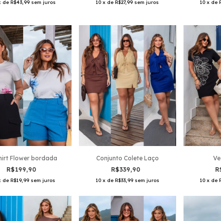
x
de
R$43,99
sem juros
10
x
de
R$27,99
sem juros
10
x
de
hirt Flower bordada
Conjunto Colete Laço
Ve
R$199,90
R$339,90
R
x
de
R$19,99
sem juros
10
x
de
R$33,99
sem juros
10
x
de