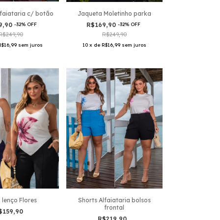
faiataria c/ botão
Jaqueta Moletinho parka
9,90
-
32
%
OFF
R$169,90
-
32
%
OFF
R$249,90
R$249,90
R$16,99
sem juros
10
x
de
R$16,99
sem juros
 lenço Flores
Shorts Alfaiataria bolsos
frontal
$159,90
R$219,90