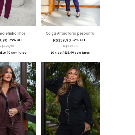
Calça Alfaiataria pesponto
moletinho ilhós
R$159,90
-
33
%
OFF
9,90
-
39
%
OFF
R$239,90
R$279,90
10
x
de
R$15,99
sem juros
R$16,99
sem juros