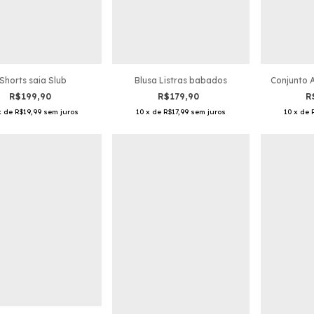
Blusa Listras babados
Conjunto A
Shorts saia Slub
R$179,90
R
R$199,90
10
x
de
R$17,99
sem juros
10
x
de
x
de
R$19,99
sem juros