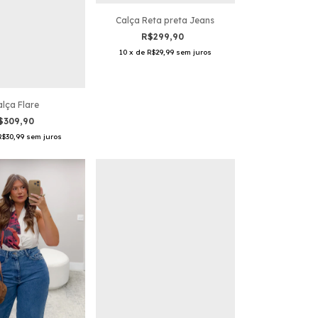
Calça Reta preta Jeans
R$299,90
10
x
de
R$29,99
sem juros
alça Flare
$309,90
R$30,99
sem juros