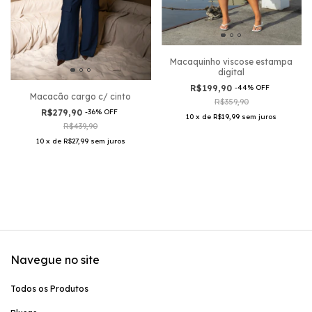
Macaquinho viscose estampa
digital
R$199,90
-
44
%
OFF
Macacão cargo c/ cinto
R$359,90
R$279,90
-
36
%
OFF
10
x
de
R$19,99
sem juros
R$439,90
10
x
de
R$27,99
sem juros
Navegue no site
Todos os Produtos