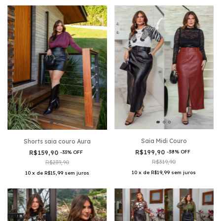
Saia Midi Couro
Shorts saia couro Aura
R$199,90
-
38
%
OFF
R$159,90
-
33
%
OFF
R$319,90
R$239,90
10
x
de
R$19,99
sem juros
10
x
de
R$15,99
sem juros