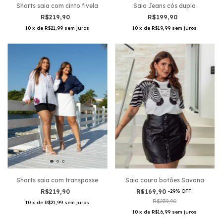
Shorts saia com cinto fivela
Saia Jeans cós duplo
R$219,90
R$199,90
10
x
de
R$21,99
sem juros
10
x
de
R$19,99
sem juros
Saia couro botões Savana
Shorts saia com transpasse
R$169,90
-
29
%
OFF
R$219,90
R$239,90
10
x
de
R$21,99
sem juros
10
x
de
R$16,99
sem juros