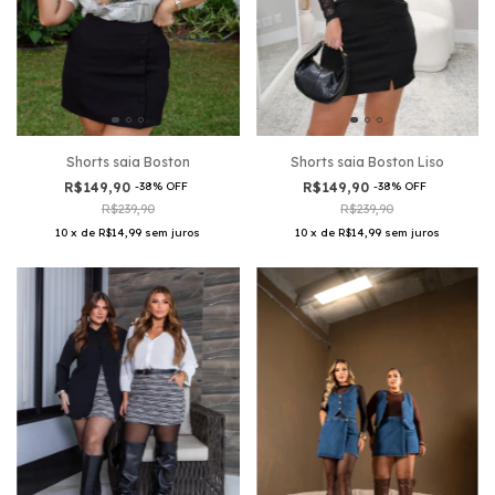
Shorts saia Boston Liso
Shorts saia Boston
R$149,90
-
38
%
OFF
R$149,90
-
38
%
OFF
R$239,90
R$239,90
10
x
de
R$14,99
sem juros
10
x
de
R$14,99
sem juros