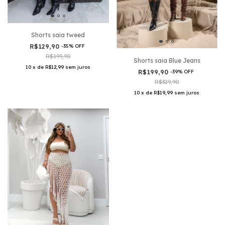
Shorts saia tweed
R$129,90
-
35
%
OFF
R$199,90
Shorts saia Blue Jeans
10
x
de
R$12,99
sem juros
R$199,90
-
39
%
OFF
R$329,90
10
x
de
R$19,99
sem juros