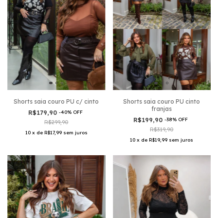
Shorts saia couro PU c/ cinto
Shorts saia couro PU cinto
franjas
R$179,90
-
40
%
OFF
R$199,90
-
38
%
OFF
R$299,90
R$319,90
10
x
de
R$17,99
sem juros
10
x
de
R$19,99
sem juros