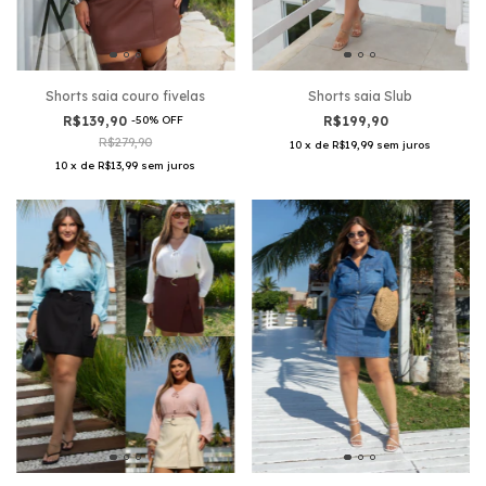
Shorts saia couro fivelas
Shorts saia Slub
R$139,90
-
50
%
OFF
R$199,90
R$279,90
10
x
de
R$19,99
sem juros
10
x
de
R$13,99
sem juros