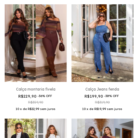
Calça montaria fivela
Calça Jeans fenda
R$229,90
-
36
%
OFF
R$199,90
-
38
%
OFF
R$359,90
R$319,90
10
x
de
R$22,99
sem juros
10
x
de
R$19,99
sem juros