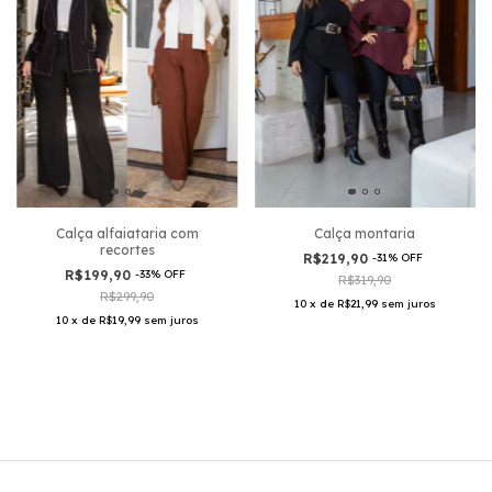
Calça alfaiataria com
Calça montaria
recortes
R$219,90
-
31
%
OFF
R$199,90
-
33
%
OFF
R$319,90
R$299,90
10
x
de
R$21,99
sem juros
10
x
de
R$19,99
sem juros