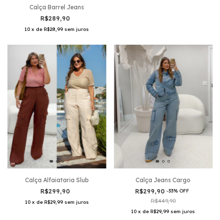
Calça Barrel Jeans
R$289,90
10
x
de
R$28,99
sem juros
Calça Alfaiataria Slub
Calça Jeans Cargo
R$299,90
R$299,90
-
33
%
OFF
R$449,90
10
x
de
R$29,99
sem juros
10
x
de
R$29,99
sem juros