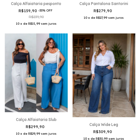
Calça Pantalona Santorini
Calça Alfaiataria pesponto
R$279,90
R$159,90
-
33
%
OFF
R$239,90
10
x
de
R$27,99
sem juros
10
x
de
R$15,99
sem juros
Calça Alfaiataria Slub
Calça Wide Leg
R$299,90
R$309,90
10
x
de
R$29,99
sem juros
10
x
de
R$30,99
sem juros