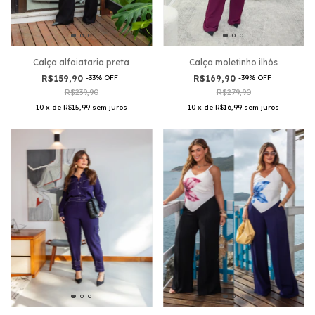
Calça alfaiataria preta
Calça moletinho ilhós
R$159,90
-
33
%
OFF
R$169,90
-
39
%
OFF
R$239,90
R$279,90
10
x
de
R$15,99
sem juros
10
x
de
R$16,99
sem juros