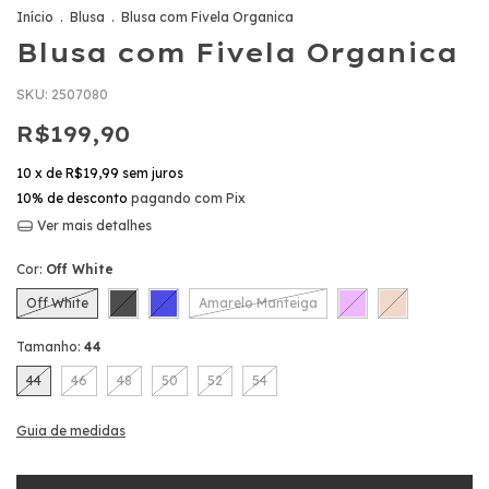
Início
.
Blusa
.
Blusa com Fivela Organica
Blusa com Fivela Organica
SKU:
2507080
R$199,90
10
x de
R$19,99
sem juros
10% de desconto
pagando com Pix
Ver mais detalhes
Cor:
Off White
Off White
Amarelo Manteiga
Tamanho:
44
44
46
48
50
52
54
Guia de medidas