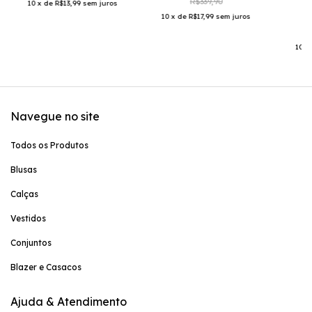
R$339,90
10
x
de
R$13,99
sem juros
10
x
de
R$17,99
sem juros
R$
10
x
Navegue no site
Todos os Produtos
Blusas
Calças
Vestidos
Conjuntos
Blazer e Casacos
Ajuda & Atendimento