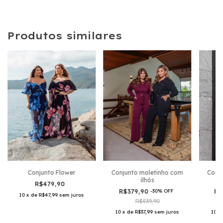
Produtos similares
Conjunto Flower
Conju
Conjunto moletinho com
ilhós
R$479,90
R$
R$379,90
-
30
%
OFF
10
x
de
R$47,99
sem juros
R$539,90
10
x
10
x
de
R$37,99
sem juros