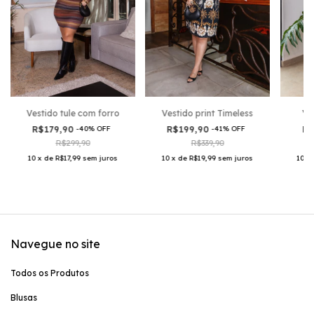
Ves
Vestido tule com forro
Vestido print Timeless
R$
R$179,90
-
40
%
OFF
R$199,90
-
41
%
OFF
R$299,90
R$339,90
10
x
10
x
de
R$17,99
sem juros
10
x
de
R$19,99
sem juros
Navegue no site
Todos os Produtos
Blusas